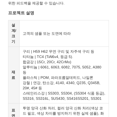
위한 피드백을 제공할 수 있습니다.
프로젝트 설명
설
계/
고객의 샘플 또는 도면에 따라
크
기
구리 | H59 H62 무연 구리 및 자주색 구리 등
티타늄 | TC4 (TiAl6v4, 등급 5).
합금강 | 15Cr, 20Cr, 42CrMo)
알루미늄 | 6061, 6063, 6082, 7075, 5052, A380
재
등
료
플라스틱 | POM, 파라포름알데히드, 나일론
강철 | 연강, 탄소강, 4140, 4340, Q235, Q345B,
20#, 45# 등
스테인리스강 | SS303, SS304, (SS304 식품 등급),
SS316, SS316L, SUS430, SS416SS201, SS301
투명 양극 산화 처리, 컬러 양극 산화 처리(색상 코
표
드 필요, 색상 차이를 방지하기 위한 실제 샘플), 화
면