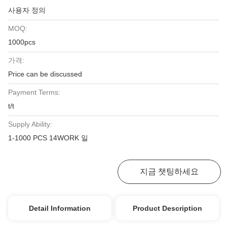
사용자 정의
MOQ:
1000pcs
가격:
Price can be discussed
Payment Terms:
t/t
Supply Ability:
1-1000 PCS 14WORK 일
최고 가격 받기
지금 챗팅하세요
Detail Information
Product Description