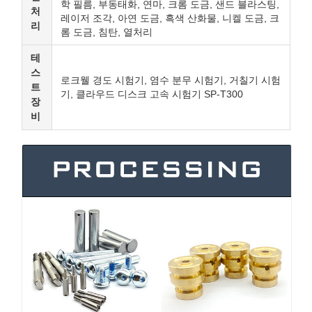
학 필름, 부동태화, 연마, 크롬 도금, 샌드 블라스팅,
처
레이저 조각, 아연 도금, 흑색 산화물, 니켈 도금, 크
리
롬 도금, 침탄, 열처리
테
스
로크웰 경도 시험기, 염수 분무 시험기, 거칠기 시험
트
기, 클라우드 디스크 고속 시험기 SP-T300
장
비