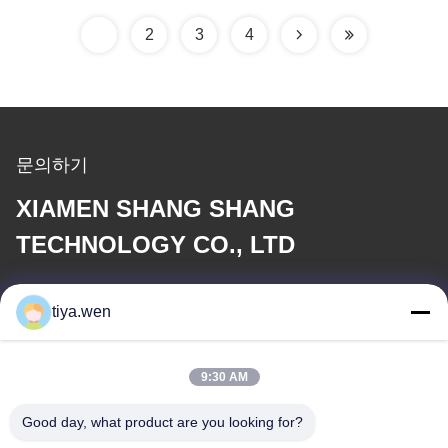
1
2
3
4
문의하기
XIAMEN SHANG SHANG
TECHNOLOGY CO., LTD
이메일
tiya.wen
286533110@qq.com
9:30 AM
우리 주소
Good day, what product are you looking for?