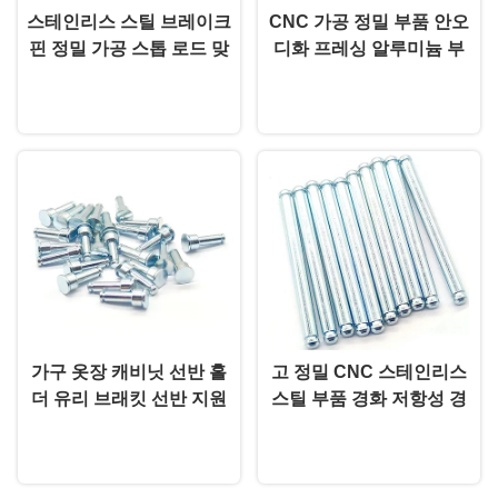
스테인리스 스틸 브레이크
CNC 가공 정밀 부품 안오
핀 정밀 가공 스톱 로드 맞
디화 프레싱 알루미늄 부
춤형 사이즈 5×58.5mm
품 사용자 정의
지금 챗팅하세요
지금 챗팅하세요
가구 옷장 캐비닛 선반 홀
고 정밀 CNC 스테인리스
더 유리 브래킷 선반 지원
스틸 부품 경화 저항성 경
페그 선반 핀 5mm 사용자
화 스틸 샤프트 맞춤
지금 챗팅하세요
지금 챗팅하세요
지정 더 어깨 리벳 핀 스퀴