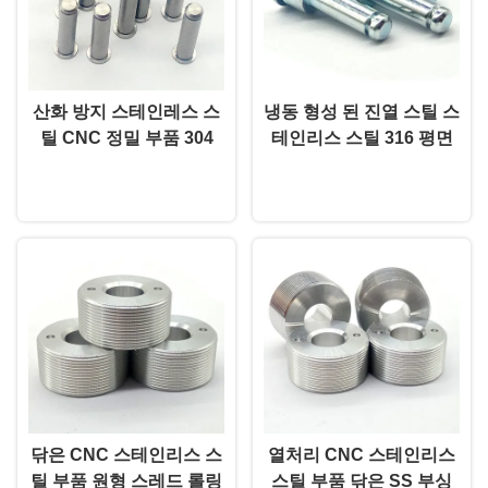
산화 방지 스테인레스 스
냉동 형성 된 진열 스틸 스
틸 CNC 정밀 부품 304
테인리스 스틸 316 평면
316L 사용자 지정 가공 부
둥근 카운터 수직 머리 고
지금 챗팅하세요
지금 챗팅하세요
품
형 리빗
닦은 CNC 스테인리스 스
열처리 CNC 스테인리스
틸 부품 원형 스레드 롤링
스틸 부품 닦은 SS 부싱