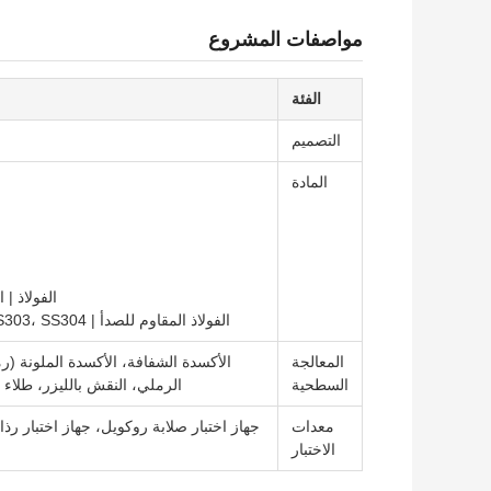
مواصفات المشروع
الفئة
التصميم
المادة
الفولاذ | الفولاذ
الفولاذ المقاوم للصدأ | SS303، SS304 (درجة الغذاء)، SS316، SS316L، SUS430، SS416، SS201، SS301
المعالجة
الأكسدة الشفافة، الأكسدة الملونة (رم
السطحية
الرملي، النقش بالليزر، طلاء ا
معدات
جهاز اختبار صلابة روكويل، جهاز اختبار رذا
الاختبار