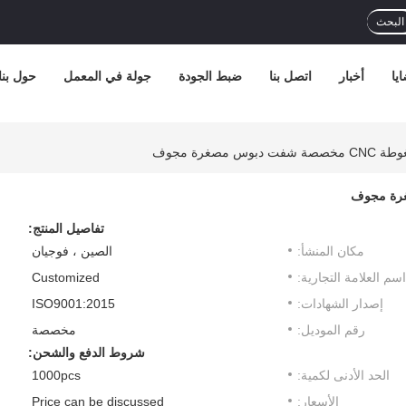
البحث
يا
أخبار
اتصل بنا
ضبط الجودة
جولة في المعمل
حول بنا
 مصغرة مجوف
تفاصيل المنتج:
مكان المنشأ:
الصين ، فوجيان
اسم العلامة التجارية:
Customized
إصدار الشهادات:
ISO9001:2015
رقم الموديل:
مخصصة
شروط الدفع والشحن:
الحد الأدنى لكمية:
1000pcs
الأسعار:
Price can be discussed