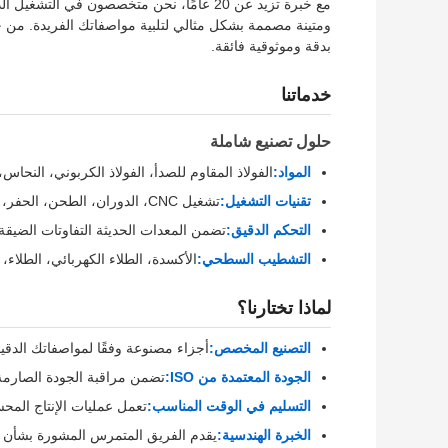
مع خبرة تزيد عن 20 عامًا، نحن متخصصون في 
ومتينة مصممة بشكل مثالي لتلبية مواصفاتك الفريدة. من خل
بدقة وموثوقية فائقة.
خدماتنا
حلول تصنيع شاملة
المواد:
الفولاذ المقاوم للصدأ، الفولاذ الكربوني، النحاس،
تقنيات التشغيل:
تشغيل CNC، الدوران، الطحن، الحفر، التنصت، اللحام، والمزيد
التحكم الدقيق:
تضمن المعدات الحديثة التفاوتات الضيقة 
التشطيب السطحي:
الأكسدة، الطلاء الكهربائي، الطلاء، 
لماذا تختارنا؟
التصنيع المخصص:
أجزاء مصنوعة وفقًا لمواصفاتك الدقيق
الجودة المعتمدة من ISO:
تضمن مراقبة الجودة الصارمة 
التسليم في الوقت المناسب:
تعمل عمليات الإنتاج المحس
الخبرة الهندسية:
يقدم الفريق المتمرس المشورة بشأن ا