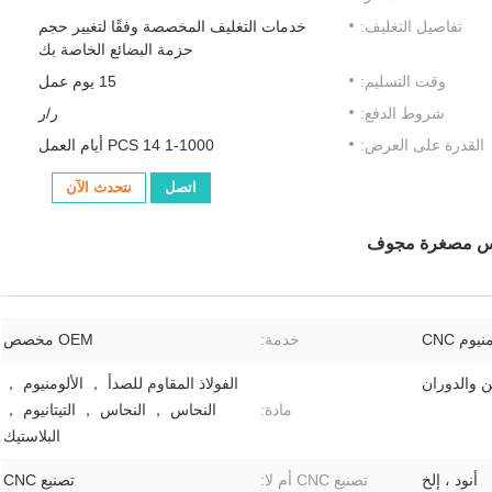
تفاصيل التغليف:
خدمات التغليف المخصصة وفقًا لتغيير حجم
حزمة البضائع الخاصة بك
وقت التسليم:
15 يوم عمل
شروط الدفع:
ر/ر
القدرة على العرض:
1-1000 PCS 14 أيام العمل
اتصل
نتحدث الآن
يوم CNC
خدمة:
OEM مخصص
 والدوران
الفولاذ المقاوم للصدأ ， الألومنيوم ，
مادة:
النحاس ， النحاس ， التيتانيوم ，
البلاستيك
أنود ، إلخ
تصنيع CNC أم لا:
تصنيع CNC