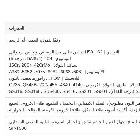
الخيارات
وفقًا لنموذج العميل أو الرسم
النحاس | H59 H62 نحاس خالي من الرصاص ونحاس أرجواني
التيتانيوم | TC4 (TiAl6v4، درجة 5)
سبائك الفولاذ | 15Cr، 20Cr، 42CrMo
الألومنيوم | 6061، 6063، 6082، 7075، 5052، A380
البلاستيك | POM، بارافورمالدهيد، نايلون
 الطري، الفولاذ الكربوني، 4140، 4340، Q235، Q345B، 20#، 45#
ز اللون مطلوب)، الفيلم الكيميائي، التخميل، التلميع، طلاء الكروم، السفع
لزنك، أكسيد أسود، طلاء النيكل، طلاء الكروم، الكربنة، المعالجة الحرارية
ذ الملح، جهاز اختبار الخشونة، جهاز اختبار السرعة العالية للقرص السحابي
SP-T300