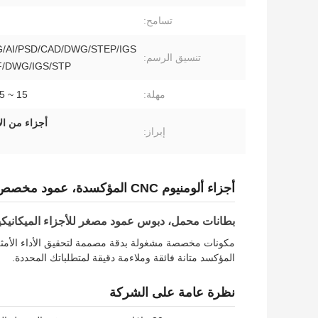
تسامح:
/AI/PSD/CAD/DWG/STEP/IGS
تنسيق الرسم:
، PDF/DWG/IGS/STP 
مهلة:
15 ~ 25 يوم عمل
أجزاء من الألومنيوم
إبراز:
أجزاء ألومنيوم CNC المؤكسدة، عمود مخصص، دبوس مجوف مصغر
بطانات محمل، دبوس عمود مصغر للأجزاء الميكانيكية
مكونات مخصصة مشغولة بدقة مصممة لتحقيق الأداء الأمثل ف
المؤكسد متانة فائقة وملاءمة دقيقة لمتطلباتك المحددة.
نظرة عامة على الشركة