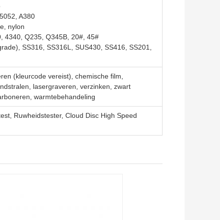
o
 5052, A380
e, nylon
140, 4340, Q235, Q345B, 20#, 45#
d grade), SS316, SS316L, SUS430, SS416, SS201,
en (kleurcode vereist), chemische film,
andstralen, lasergraveren, verzinken, zwart
carboneren, warmtebehandeling
test, Ruwheidstester, Cloud Disc High Speed