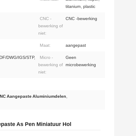
titanium, plastic
CNC -
CNC -bewerking
bewerking of
niet:
Maat:
aangepast
DF/DWG/IGS/STP,
Micro -
Geen
bewerking of
microbewerking
niet:
NC Aangepaste Aluminiumdelen
,
aste As Pen Miniatuur Hol