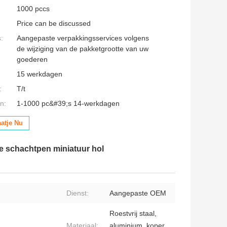
1000 pccs
Price can be discussed
:
Aangepaste verpakkingsservices volgens
de wijziging van de pakketgrootte van uw
goederen
15 werkdagen
:
T/t
n:
1-1000 pc&#39;s 14-werkdagen
aatje Nu
 schachtpen miniatuur hol
Dienst:
Aangepaste OEM
Roestvrij staal,
Materiaal:
aluminium, koper,