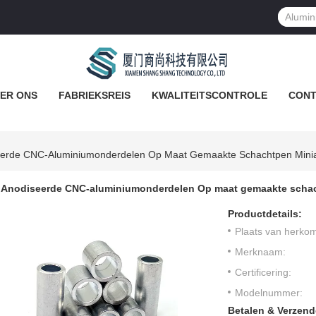
ER ONS
FABRIEKSREIS
KWALITEITSCONTROLE
CONT
erde CNC-Aluminiumonderdelen Op Maat Gemaakte Schachtpen Minia
Anodiseerde CNC-aluminiumonderdelen Op maat gemaakte schac
Productdetails:
Plaats van herkom
Merknaam:
Certificering:
Modelnummer:
Betalen & Verzen