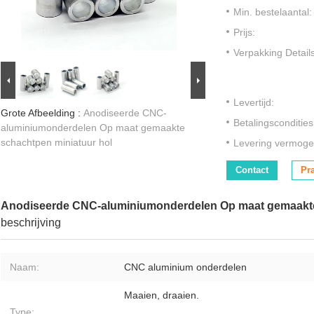
Min. bestelaantal:
Prijs:
Verpakking Details
Levertijd:
Grote Afbeelding :
Anodiseerde CNC-
Betalingscondities
aluminiumonderdelen Op maat gemaakte
schachtpen miniatuur hol
Levering vermoge
Contact
Pr
Anodiseerde CNC-aluminiumonderdelen Op maat gemaakte
beschrijving
Naam:
CNC aluminium onderdelen
Maaien, draaien.
Type: