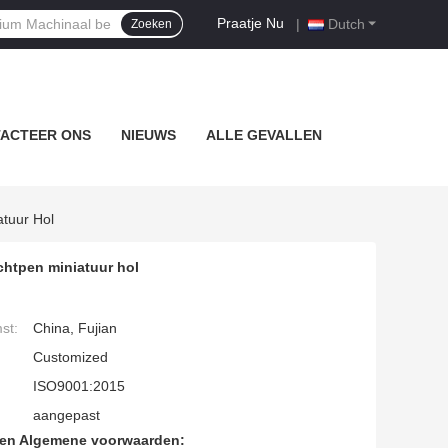
Praatje Nu
|
Dutch
Zoeken
ACTEER ONS
NIEUWS
ALLE GEVALLEN
tuur Hol
htpen miniatuur hol
st:
China, Fujian
Customized
ISO9001:2015
aangepast
den Algemene voorwaarden: