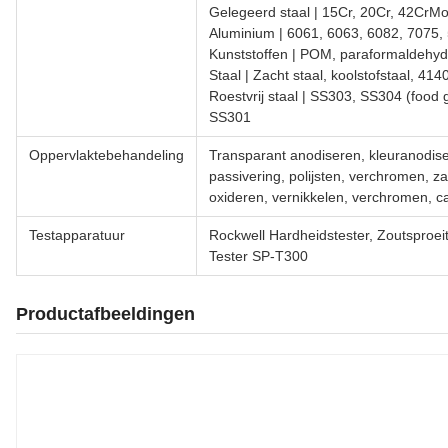
Gelegeerd staal | 15Cr, 20Cr, 42CrM
Aluminium | 6061, 6063, 6082, 7075,
Kunststoffen | POM, paraformaldehyd
Staal | Zacht staal, koolstofstaal, 4
Roestvrij staal | SS303, SS304 (foo
SS301
Oppervlaktebehandeling
Transparant anodiseren, kleuranodiser
passivering, polijsten, verchromen, z
oxideren, vernikkelen, verchromen, 
Testapparatuur
Rockwell Hardheidstester, Zoutsproei
Tester SP-T300
Productafbeeldingen