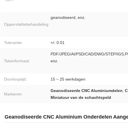
geanodiseerd, enz.
Oppervlaktebehandeling:
Tolerantie:
+/- 0.01
PDF/JPEG/AI/PSD/CAD/DWG/STEP/IGS,P
Tekenformaat:
enz.
Doorlooptijd:
15 ~ 25 werkdagen
Geanodiseerde CNC Aluminiumdelen
,
C
Markeren:
Miniatuur van de schachtspeld
Geanodiseerde CNC Aluminium Onderdelen Aangep