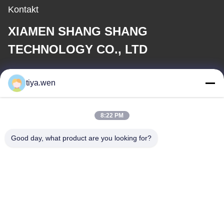
Kontakt
XIAMEN SHANG SHANG
TECHNOLOGY CO., LTD
E-Mail
tiya.wen
286533110@qq.com
8:22 PM
Unsere Adresse
Good day, what product are you looking for?
Adresse
China, Provinz Fujian, Stadt Xiamen, Bezirk Tong'an, zentrale
Industriezone, Park Tong'an Nr. 179.
Telefone
0086-592-7895966-8013