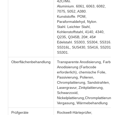
42CrMo.
Aluminium. 6061, 6063, 6082,
7075, 5052, A380.
Kunststoffe. POM,
Paraformaldehyd, Nylon.
Stahl. Leichter Stahl,
Kohlenstoffstahl, 4140, 4340,
Q235, Q345B, 20#, 45#
Edelstahl. SS303, SS304, SS316,
SS316L, SUS430, SS416, SS201,
SS301.
Oberflächenbehandlung
Transparente Anodisierung, Farb-
Anodisierung (Farbcode
erforderlich), chemische Folie,
Passivierung, Polieren,
Chromplattierung, Sandstrahlen,
Lasergravur, Zinkplattierung,
Schwarzoxid,
Nickelplattierung,Chromplattierung,
Vergasung, Wärmebehandlung
Prüfgeräte
Rockwell-Härteprüfer,