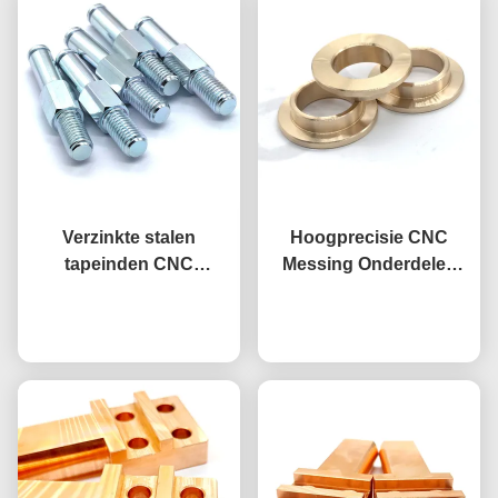
Verzinkte stalen
Hoogprecisie CNC
tapeinden CNC
Messing Onderdelen
bewerkte zeskantige
CNC Bewerkt Geflensde
schouderpennen met
Praatje Nu
Aluminium Brons
Praatje Nu
schroefdraad
Bussen