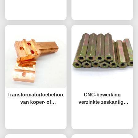
Messing Onderdelen
zuur gebeitst, schone
Niet-Standaard
Praatje Nu
oppervlaktebehandeling
Praatje Nu
Componenten
Transformatortoebehoren
CNC-bewerking
van koper- of
verzinkte zeskantige
kopermateriaal
lange moeren met
Praatje Nu
doorlopend gat,
Praatje Nu
verlengde
verbindingsmoeren