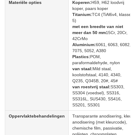
Materiële opties
Koperen:
H59, H62 loodvrij
koper, paars koper
Titanium:
TC4 (TiAl6v4, klasse
5)
met een breedte van niet
meer dan 50 mm
15Cr, 20Cr,
42CrMo
Aluminium:
6061, 6063, 6082,
7075, 5052, A380
Plastics:
POM,
paraformaldehyde, nylon
van staal:
Mild staal,
koolstofstaal, 4140, 4340,
Q235, Q345B, 20#, 45#
van roestvrij staal:
SS303,
SS304 (voedsel), SS316,
SS316L, SUS430, SS416,
SS201, SS301
Oppervlaktebehandelingen
Transparante anodisering, kleur
anodisering (met kleurcode),
chemische film, passivatie,
polijsten, chroomplaten,