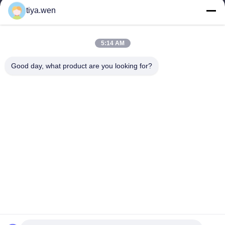
E-mail
tiya.wen
286533110@qq.com
5:14 AM
Ons adres
Good day, what product are you looking for?
Adres
China, provincie Fujian, Xiamen, Tong'an District, Centralized
Industrial Zone, Tong'an Park nr. 179.
Tel
0086-592-7895966-8013
Privacybeleid
|
Sitemap
China Goede kwaliteit Precieze CNC-draaionderdelen
Leverancier. Copyright © -2025 XIAMEN SHANG SHANG