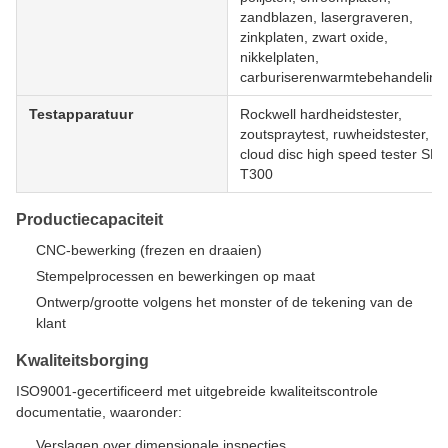
zandblazen, lasergraveren,
zinkplaten, zwart oxide,
nikkelplaten,
carburiserenwarmtebehandeling
Testapparatuur
Rockwell hardheidstester,
zoutspraytest, ruwheidstester,
cloud disc high speed tester SP-
T300
Productiecapaciteit
CNC-bewerking (frezen en draaien)
Stempelprocessen en bewerkingen op maat
Ontwerp/grootte volgens het monster of de tekening van de
klant
Kwaliteitsborging
ISO9001-gecertificeerd met uitgebreide kwaliteitscontrole
documentatie, waaronder:
Verslagen over dimensionale inspecties