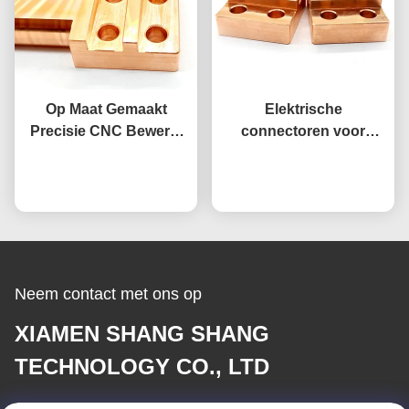
Op Maat Gemaakt
Elektrische
Precisie CNC Bewerkt
connectoren voor
Koperen Klemmenblok
elektrische apparatuur
Hoge Geleidbaarheid
Praatje Nu
met een CNC-
Praatje Nu
Voor Industrieel Gebruik
contactblok van koper
met precisiebewerking
Neem contact met ons op
XIAMEN SHANG SHANG
TECHNOLOGY CO., LTD