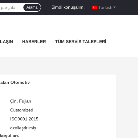
Şimdi konuşalım.
|
Turkish
Arama
ULAŞIN
HABERLER
TÜM SERVIS TALEPLERI
aları Otomotiv
Çin, Fujian
Customized
ISO9001:2015
özelleştirilmiş
koşulları: