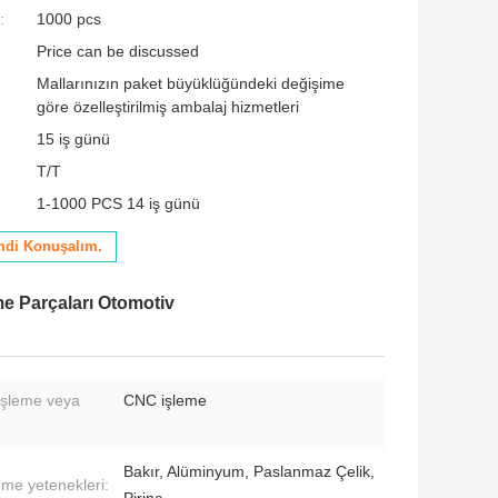
:
1000 pcs
Price can be discussed
Mallarınızın paket büyüklüğündeki değişime
göre özelleştirilmiş ambalaj hizmetleri
15 iş günü
T/T
1-1000 PCS 14 iş günü
mdi Konuşalım.
me Parçaları Otomotiv
şleme veya
CNC işleme
Bakır, Alüminyum, Paslanmaz Çelik,
me yetenekleri: