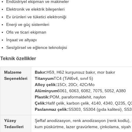
Endüstriyel ekipman ve makineler
Elektronik ve elektrik bileşenleri
Ev ürünleri ve tüketici elektroniği
Enerji ve güç sistemleri
Ofis ve ticari ekipman
İnşaat ve altyapı
Ses/görsel ve eğlence teknolojisi
Teknik özellikler
Malzeme
Bakır:
H59, H62 kurşunsuz bakır, mor bakır
Seçenekleri
Titanyum
TC4 (TiAl6v4, sınıf 5)
Alloy çelik:
15Cr, 20Cr, 42CrMo
Alüminyum
6061, 6063, 6082, 7075, 5052, A380
Plastik:
POM, paraformaldehit, naylon
Çelik:
Hafif çelik, karbon çelik, 4140, 4340, Q235, 
Paslanmaz çelik:
SS303, SS304 (gıda kalitesi), S
Yüzey
Şeffaf anodizasyon, renk anodizasyon (renk kodlu), k
Tedavileri
kum püskürtme, lazer gravürleme, çinkolama, siyah o