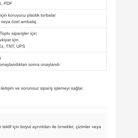
G, PDF
için koruyucu plastik torbalar
 veya özel ambalaj
Toplu siparişler için
vkiyat için
Ex, TNT, UPS
ü
onaylandıktan sonra onaylandı
 iletişim ve sorunsuz sipariş işlemeyi sağlar.
klif için boyut ayrıntıları ile örnekler, çizimler veya