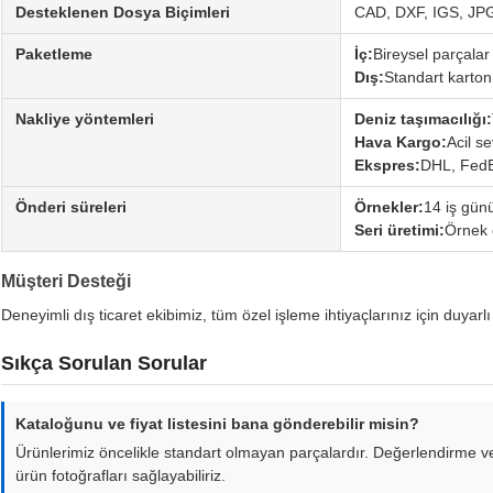
Desteklenen Dosya Biçimleri
CAD, DXF, IGS, JP
Paketleme
İç:
Bireysel parçalar 
Dış:
Standart karton
Nakliye yöntemleri
Deniz taşımacılığı:
Hava Kargo:
Acil se
Ekspres:
DHL, Fed
Önderi süreleri
Örnekler:
14 iş gün
Seri üretimi:
Örnek 
Müşteri Desteği
Deneyimli dış ticaret ekibimiz, tüm özel işleme ihtiyaçlarınız için duyarlı
Sıkça Sorulan Sorular
Kataloğunu ve fiyat listesini bana gönderebilir misin?
Ürünlerimiz öncelikle standart olmayan parçalardır. Değerlendirme ve te
ürün fotoğrafları sağlayabiliriz.