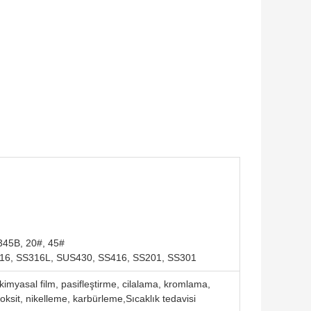
Q345B, 20#, 45#
S316, SS316L, SUS430, SS416, SS201, SS301
imyasal film, pasifleştirme, cilalama, kromlama,
ksit, nikelleme, karbürleme,Sıcaklık tedavisi