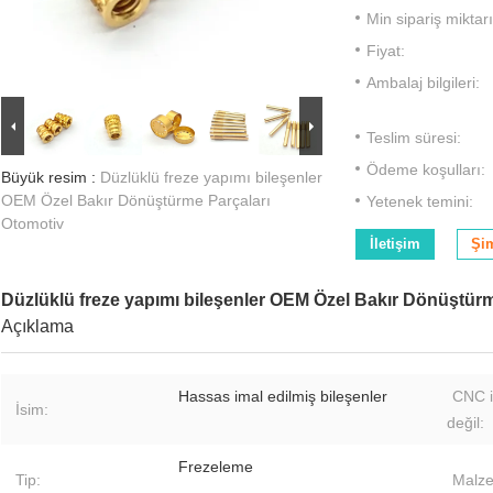
Min sipariş miktarı
Fiyat:
Ambalaj bilgileri:
Teslim süresi:
Ödeme koşulları:
Büyük resim :
Düzlüklü freze yapımı bileşenler
OEM Özel Bakır Dönüştürme Parçaları
Yetenek temini:
Otomotiv
İletişim
Şi
Düzlüklü freze yapımı bileşenler OEM Özel Bakır Dönüştür
Açıklama
Hassas imal edilmiş bileşenler
CNC i
İsim:
değil:
Frezeleme
Tip:
Malze