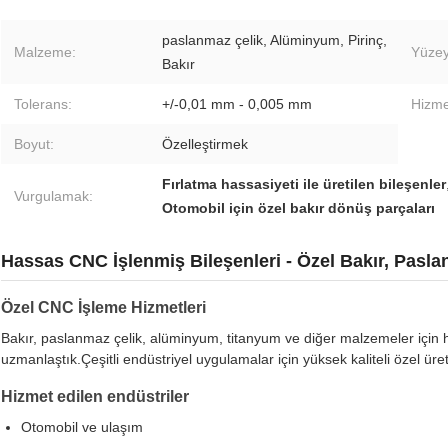
paslanmaz çelik, Alüminyum, Pirinç,
Malzeme:
Yüzey
Bakır
Tolerans:
+/-0,01 mm - 0,005 mm
Hizme
Boyut:
Özelleştirmek
Fırlatma hassasiyeti ile üretilen bileşenler
Vurgulamak:
Otomobil için özel bakır dönüş parçaları
Hassas CNC İşlenmiş Bileşenleri - Özel Bakır, Pasl
Özel CNC İşleme Hizmetleri
Bakır, paslanmaz çelik, alüminyum, titanyum ve diğer malzemeler içi
uzmanlaştık.Çeşitli endüstriyel uygulamalar için yüksek kaliteli özel üre
Hizmet edilen endüstriler
Otomobil ve ulaşım