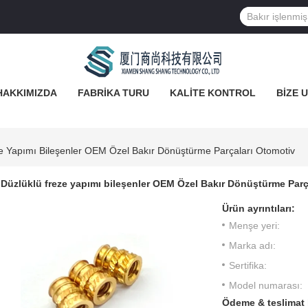
HAKKIMIZDA
FABRIKA TURU
KALITE KONTROL
BIZE 
e Yapımı Bileşenler OEM Özel Bakır Dönüştürme Parçaları Otomotiv
Düzlüklü freze yapımı bileşenler OEM Özel Bakır Dönüştürme Parç
Ürün ayrıntıları:
Menşe yeri:
Marka adı:
Sertifika:
Model numarası:
Ödeme & teslimat 