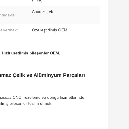
Pirinç
Anodize, vb.
 tedavisi:
t vermek:
Özelleştirilmiş OEM
,
Hızlı üretilmiş bileşenler OEM
,
anmaz Çelik ve Alüminyum Parçaları
n hassas CNC frezeleme ve döngü hizmetlerinde
tilmiş bileşenler teslim etmek.