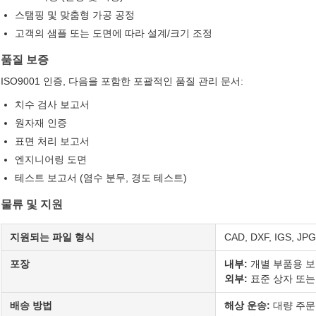
스탬핑 및 맞춤형 가공 공정
고객의 샘플 또는 도면에 따라 설계/크기 조정
품질 보증
ISO9001 인증, 다음을 포함한 포괄적인 품질 관리 문서:
치수 검사 보고서
원자재 인증
표면 처리 보고서
엔지니어링 도면
테스트 보고서 (염수 분무, 경도 테스트)
물류 및 지원
지원되는 파일 형식
CAD, DXF, IGS, JPG
포장
내부:
개별 부품용 보
외부:
표준 상자 또는
배송 방법
해상 운송:
대량 주문