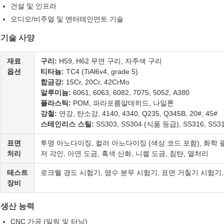
건설 및 인프라
오디오/비주얼 및 엔터테인먼트 기술
기술 사양
재료
구리:
H59, H62 무연 구리, 자주색 구리
옵션
티타늄:
TC4 (TiAl6v4, grade 5)
합금강:
15Cr, 20Cr, 42CrMo
알루미늄:
6061, 6063, 6082, 7075, 5052, A380
플라스틱:
POM, 파라포름알데히드, 나일론
강철:
연강, 탄소강, 4140, 4340, Q235, Q345B, 20#, 45#
스테인리스 스틸:
SS303, SS304 (식품 등급), SS316, SS316
표면
투명 아노다이징, 컬러 아노다이징 (색상 코드 포함), 화학 필
처리
저 각인, 아연 도금, 흑색 산화, 니켈 도금, 침탄, 열처리
테스트
로크웰 경도 시험기, 염수 분무 시험기, 표면 거칠기 시험기,
장비
생산 능력
CNC 가공 (밀링 및 터닝)