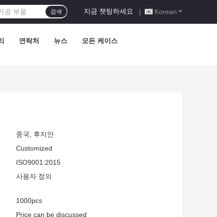
지금 챗팅하세요
|
Korean
검색
리
연락처
뉴스
모든 케이스
중국, 후지안
Customized
ISO9001:2015
사용자 정의
1000pcs
Price can be discussed