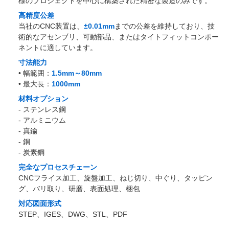
様のプロジェクトを中心に構築された精密な製造のみです。
高精度公差
当社のCNC装置は、
±0.01mm
までの公差を維持しており、技
術的なアセンブリ、可動部品、またはタイトフィットコンポー
ネントに適しています。
寸法能力
• 幅範囲：
1.5mm～80mm
• 最大長：
1000mm
材料オプション
- ステンレス鋼
- アルミニウム
- 真鍮
- 銅
- 炭素鋼
完全なプロセスチェーン
CNCフライス加工、旋盤加工、ねじ切り、中ぐり、タッピン
グ、バリ取り、研磨、表面処理、梱包
対応図面形式
STEP、IGES、DWG、STL、PDF