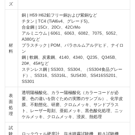
ズ
銅 | H59 H62鉛フリー銅および紫銅など
チタン | TC4 (TiAl6v4、グレード5)。
合金鋼 | 15Cr、20Cr、42CrMo
アルミニウム | 6061、6063、6082、7075、5052、
A380など
材
プラスチック | POM、パラホルムアルデヒド、ナイロ
料
ン
鋼 | 軟鋼、炭素鋼、4140、4340、Q235、Q345B、
20#、45#など
ステンレス鋼 | SS303、SS304、（SS304食品グレー
ド）、SS316、SS316L、SUS430、SS416SS201、
SS301
透明陽極酸化、カラー陽極酸化（カラーコードが必
表
要、色の違いを防ぐための実際のサンプル）、化学皮
面
膜、不動態化、研磨、クロムメッキ、サンドブラス
処
ト、レーザー彫刻、亜鉛メッキ、黒色酸化処理、ニッ
理
ケルメッキ、クロムメッキ、浸炭、熱処理
試
験
ロックウェル硬度計、塩水噴霧試験機、粗さ試験機、