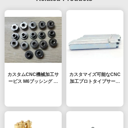
カスタムCNC機械加工サ
カスタマイズ可能なCNC
ービス M6ブッシング 自
加工プロトタイプサービ
動車部品 ダンピングブッ
ス 耐腐蝕性 タイタン合金
今雑談しなさい
シング DIN466
今雑談しなさい
部品