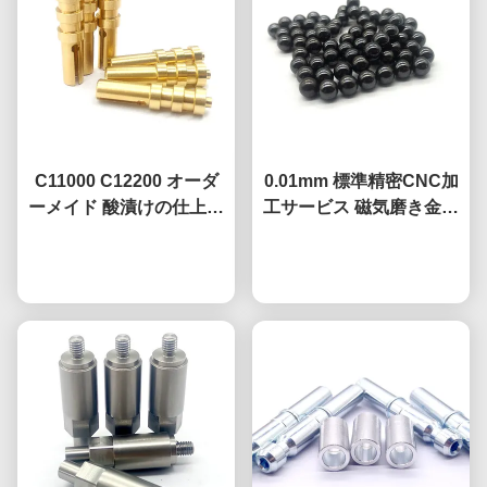
C11000 C12200 オーダ
0.01mm 標準精密CNC加
ーメイド 酸漬けの仕上げ
工サービス 磁気磨き金属
で銅のグランディングピ
ボール
今雑談しなさい
ン
今雑談しなさい