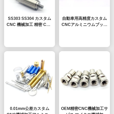
SS303 SS304 カスタム
自動車用高精度カスタム
CNC 機械加工 精密 CNC
CNCアルミニウムブッシ
ステンレス 部品
ュ加工スチールロックピ
今雑談しなさい
今雑談しなさい
ン
0.01mm公差カスタム
OEM精密CNC機械加工サ