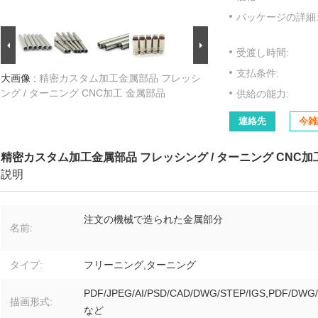
パッケージの詳細
受渡し時間:
支払条件:
大画像 :
精密カスタム加工金属部品 フレッシ
ング / ターニング CNC加工 金属部品
供給の能力:
連絡先
今雑
精密カスタム加工金属部品 フレッシング / ターニング CNC加
説明
注文の機械で造られた金属部分
名前:
タイプ:
フリーニング,ターニング
PDF/JPEG/AI/PSD/CAD/DWG/STEP/IGS,PDF/DWG/
描画形式:
など