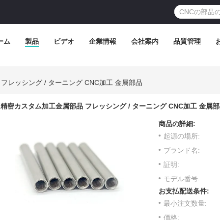
ーム
製品
ビデオ
企業情報
会社案内
品質管理
レッシング / ターニング CNC加工 金属部品
精密カスタム加工金属部品 フレッシング / ターニング CNC加工 金属
商品の詳細:
起源の場所:
ブランド名:
証明:
モデル番号:
お支払配送条件:
最小注文数量:
価格: