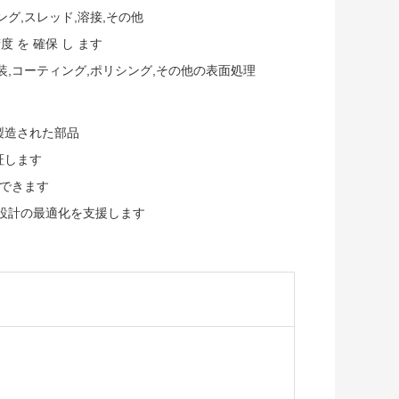
ング,スレッド,溶接,その他
精度 を 確保 し ます
,コーティング,ポリシング,その他の表面処理
製造された部品
証します
証できます
設計の最適化を支援します