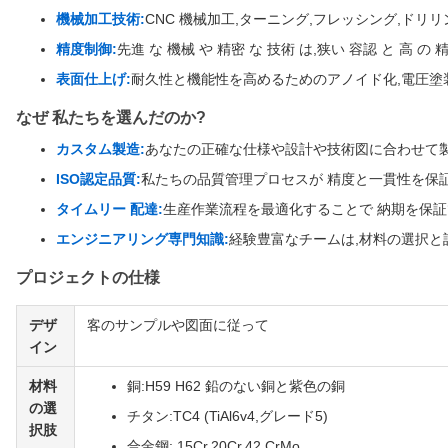
機械加工技術:
CNC 機械加工,ターニング,フレッシング,ドリリ
精度制御:
先進 な 機械 や 精密 な 技術 は,狭い 容認 と 高 の 
表面仕上げ:
耐久性と機能性を高めるためのアノイド化,電圧塗装
なぜ 私たちを選んだのか?
カスタム製造:
あなたの正確な仕様や設計や技術図に合わせて
ISO認定品質:
私たちの品質管理プロセスが 精度と一貫性を保
タイムリー 配達:
生産作業流程を最適化することで 納期を保
エンジニアリング専門知識:
経験豊富なチームは,材料の選択と
プロジェクトの仕様
デザ
客のサンプルや図面に従って
イン
材料
銅:H59 H62 鉛のない銅と紫色の銅
の選
チタン:TC4 (TiAl6v4,グレード5)
択肢
合金鋼: 15Cr,20Cr,42.CrMo