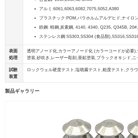
アルミ:6061,6063,6082,7075,5052,A380
プラスチック:POM,パラホルムアルデヒド,ナイロ
鉄鋼: 軽鋼,炭素鋼, 4140, 4340, Q235, Q345B, 20#,
ステンレス鋼:SS303,SS304 (食品類),SS316,SS316L
表面
透明アノード化,カラーアノード化 (カラーコードが必要)
処理
塗装,砂吹き,レーザー彫刻,亜鉛塗装,ブラックオキシド,
試験
ロックウェル硬度テスト,塩噴霧テスト,粗度テスト,クラウド
装置
製品ギャラリー