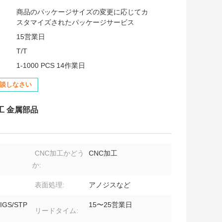
:
商品のパッケージサイズの変更に応じてカ
スタマイズされたパッケージサービス
15営業日
T/T
1-1000 PCS 14作業日
談しなさい
工 金属部品
CNC加工かどう
CNC加工
か:
表面処理:
アノジスなど
IGS/STP
15〜25営業日
リードタイム: