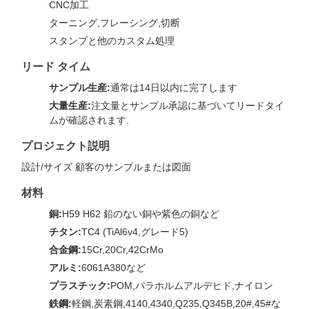
CNC加工
ターニング,フレーシング,切断
スタンプと他のカスタム処理
リード タイム
サンプル生産:
通常は14日以内に完了します
大量生産:
注文量とサンプル承認に基づいてリードタイ
ムが確認されます.
プロジェクト説明
設計/サイズ 顧客のサンプルまたは図面
材料
銅:
H59 H62 鉛のない銅や紫色の銅など
チタン:
TC4 (TiAl6v4,グレード5)
合金鋼:
15Cr,20Cr,42CrMo
アルミ:
6061A380など
プラスチック:
POM,パラホルムアルデヒド,ナイロン
鉄鋼:
軽鋼,炭素鋼,4140,4340,Q235,Q345B,20#,45#な