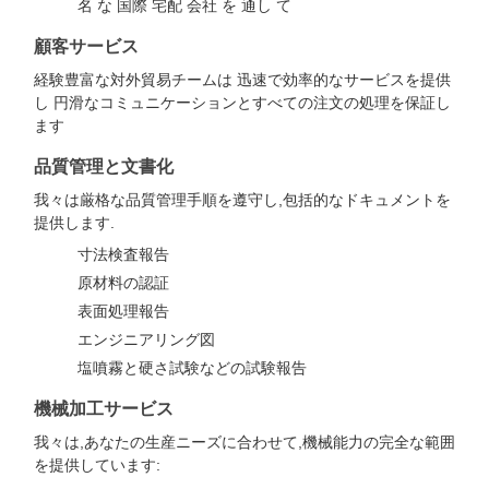
名 な 国際 宅配 会社 を 通し て
顧客サービス
経験豊富な対外貿易チームは 迅速で効率的なサービスを提供
し 円滑なコミュニケーションとすべての注文の処理を保証し
ます
品質管理と文書化
我々は厳格な品質管理手順を遵守し,包括的なドキュメントを
提供します.
寸法検査報告
原材料の認証
表面処理報告
エンジニアリング図
塩噴霧と硬さ試験などの試験報告
機械加工サービス
我々は,あなたの生産ニーズに合わせて,機械能力の完全な範囲
を提供しています: