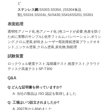
ど
ステンレス鋼:
SS303,SS304, (SS304食品
類),SS316,SS316L,SUS430,SS416SS201,SS301
表面処理
透明性アノード化,色アノード化 (色コードが必要,色差を防ぐ
ために実際のサンプル),化学フィルム,パシベーション,ポリシ
ング,クロム塗装,砂吹き,レーザー彫刻亜鉛塗装ブラックオキ
シド,ニッケル塗装,クロム塗装,炭化物,熱処理
試験装置
ロックウェル硬度テスト,塩噴霧テスト,粗度テスト,クラウド
ディスク高速テストSP-T300
Q&A
Q:どんな証明書を持っていますか?
A: 当社の製品は ISO 認証を取得しました.
Q: 工場はいつ設立されましたか?
A: 2007年から始めました