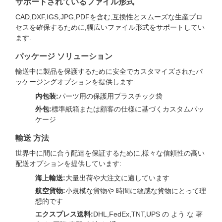
サポートされているファイル形式
CAD,DXF,IGS,JPG,PDFを含む,互換性とスムーズな生産プロ
セスを確保するために,幅広いファイル形式をサポートしてい
ます.
パッケージ ソリューション
輸送中に製品を保護するために安全でカスタマイズされたパ
ッケージングオプションを提供します:
内包装:
パーツ用の保護用プラスチック袋
外包:
標準紙箱または顧客の仕様に基づくカスタムパッ
ケージ
輸送 方法
世界中に間に合う配達を保証するために,様々な信頼性の高い
配送オプションを提供しています:
海上輸送:
大量出荷や大注文に適しています
航空貨物:
小規模な貨物や 時間に敏感な貨物にとって理
想的です
エクスプレス送料:
DHL,FedEx,TNT,UPS の よう な 著