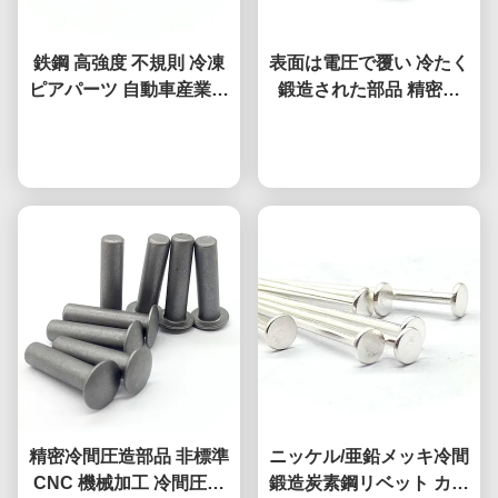
鉄鋼 高強度 不規則 冷凍
表面は電圧で覆い 冷たく
ピアパーツ 自動車産業用
鍛造された部品 精密型
非標準
不?? 鋼 青銅 冷たく鍛造
今雑談しなさい
今雑談しなさい
されたボルト
精密冷間圧造部品 非標準
ニッケル/亜鉛メッキ冷間
CNC 機械加工 冷間圧造
鍛造炭素鋼リベット カス