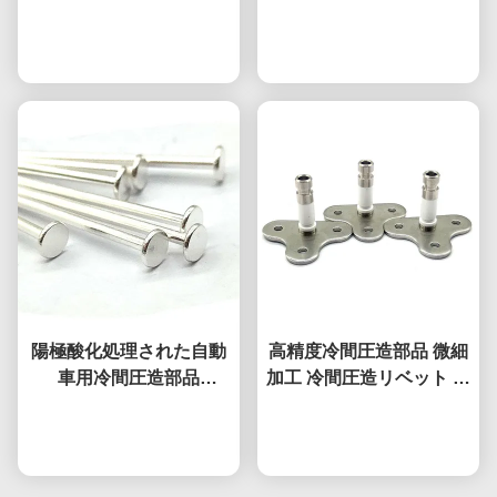
ファスナー
タマイズされた表面
今雑談しなさい
今雑談しなさい
陽極酸化処理された自動
高精度冷間圧造部品 微細
車用冷間圧造部品
加工 冷間圧造リベット 非
0.01mm公差 カスタム異
標準
今雑談しなさい
形部品
今雑談しなさい