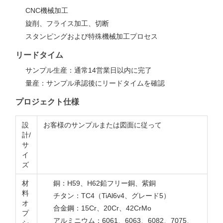
CNC機械加工
旋削、フライス加工、切断
スタンピングおよび特殊機械加工プロセス
リードタイム
サンプル生産：通常14営業日以内に完了
量産：サンプル承認後にリードタイムを確認
プロジェクト仕様
設
お客様のサンプルまたは図面に従って
計/
サ
イ
ズ
材
銅：H59、H62鉛フリー銅、紫銅
料
チタン：TC4（TiAl6v4、グレード5）
オ
合金鋼：15Cr、20Cr、42CrMo
プ
アルミニウム：6061、6063、6082、7075、