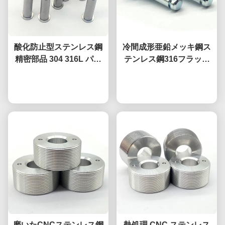
酸化防止型ステンレス鋼
冷間成形亜鉛メッキ鋼ス
精密部品 304 316L パー
テンレス鋼316フラット
ソナル加工部品
丸皿頭ソリッドリベット
今雑談しなさい
今雑談しなさい
磨いたCNCステンレス鋼
熱処理 CNC ステンレス