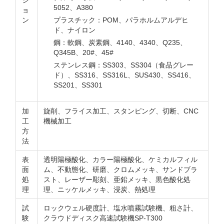
シ
5052、A380
ョ
ン
プラスチック：POM、パラホルムアルデヒ
ド、ナイロン
鋼：軟鋼、炭素鋼、4140、4340、Q235、
Q345B、20#、45#
ステンレス鋼：SS303、SS304（食品グレー
ド）、SS316、SS316L、SUS430、SS416、
SS201、SS301
加
旋削、フライス加工、スタンピング、切断、CNC
工
機械加工
方
法
表
透明陽極酸化、カラー陽極酸化、ケミカルフィル
面
ム、不動態化、研磨、クロムメッキ、サンドブラ
処
スト、レーザー彫刻、亜鉛メッキ、黒色酸化処
理
理、ニッケルメッキ、浸炭、熱処理
試
ロックウェル硬度計、塩水噴霧試験機、粗さ計、
験
クラウドディスク高速試験機SP-T300