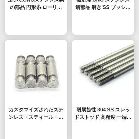
の部品 円形糸 ローリン
鋼部品 磨き SS ブッシン
グ・ダイ 銀
グ シルバー
今雑談しなさい
今雑談しなさい
カスタマイズされたステ
耐腐蝕性 304 SS スレッ
ンレス・スティール・ロ
ドストッド 高精度 一端ス
ケーション・ピン 高精度
レッドストッド カスタマ
春装ロケーション・ピン
今雑談しなさい
今雑談しなさい
イズ