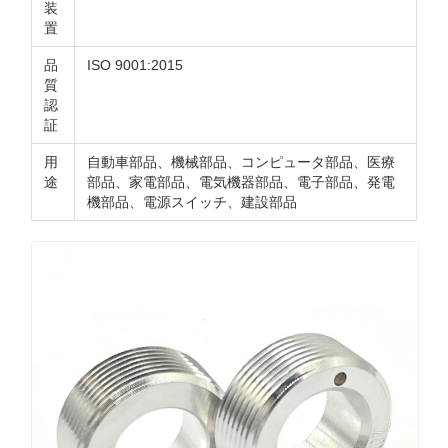
装
置
品
ISO 9001:2015
質
認
証
用
自動車部品、機械部品、コンピュータ部品、医療
途
部品、家電部品、電気機器部品、電子部品、発電
機部品、電源スイッチ、建設部品