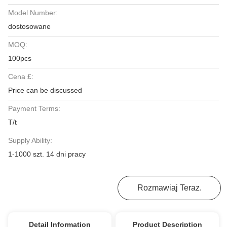
Model Number:
dostosowane
MOQ:
100pcs
Cena £:
Price can be discussed
Payment Terms:
T/t
Supply Ability:
1-1000 szt. 14 dni pracy
Uzyskaj Najlepszą Cenę
Rozmawiaj Teraz.
Detail Information
Product Description