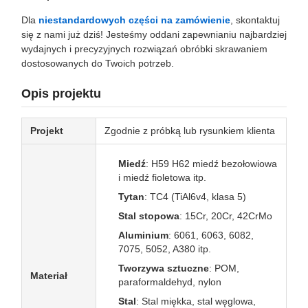
Dla
niestandardowych części na zamówienie
, skontaktuj
się z nami już dziś! Jesteśmy oddani zapewnianiu najbardziej
wydajnych i precyzyjnych rozwiązań obróbki skrawaniem
dostosowanych do Twoich potrzeb.
Opis projektu
Projekt
Zgodnie z próbką lub rysunkiem klienta
Miedź
: H59 H62 miedź bezołowiowa
i miedź fioletowa itp.
Tytan
: TC4 (TiAl6v4, klasa 5)
Stal stopowa
: 15Cr, 20Cr, 42CrMo
Aluminium
: 6061, 6063, 6082,
7075, 5052, A380 itp.
Tworzywa sztuczne
: POM,
Materiał
paraformaldehyd, nylon
Stal
: Stal miękka, stal węglowa,