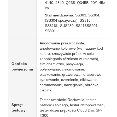
4140, 4340, Q235, Q345B, 20#, 45#
itp.
Stal nierdzewna
: SS303, SS304,
(SS304 spożywcza), SS316,
SS316L, SUS430, SS416SS201,
SS301
Anodowanie przezroczyste,
anodowanie kolorowe (wymagany kod
koloru, rzeczywiste próbki w celu
zapobiegania różnicom w kolorach),
Obróbka
film chemiczny, pasywacja,
powierzchni
polerowanie, chromowanie,
piaskowanie, grawerowanie laserowe,
cynkowanie, czernienie, niklowanie,
chromowanie, nawęglanie, obróbka
cieplna
Tester twardości Rockwella, tester
Sprzęt
natrysku solnego, tester chropowatości,
testowy
tester dużej prędkości Cloud Disc SP-
T300