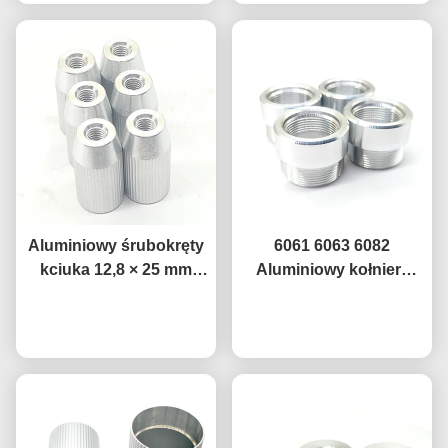
radełkowana,
dokładność 0,01 mm
Aluminiowy śrubokręty
6061 6063 6082
kciuka 12,8 × 25 mm
Aluminiowy kołnierz
Precyzyjne części
regulacji głośnika
obrobione CNC Kolory
Rozmawiaj teraz.
Pierścień gwintowany
Rozmawiaj teraz.
na zamówienie
CNC do montażu
akustycznego