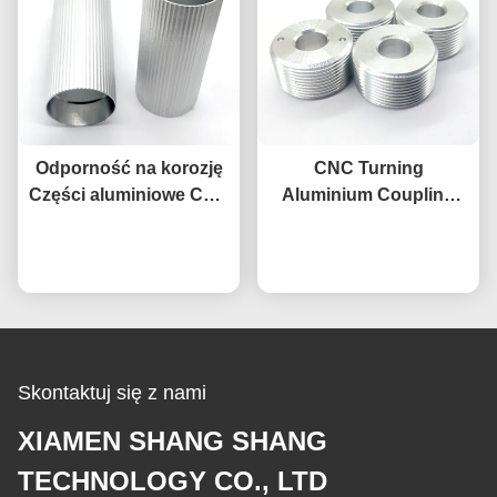
Odporność na korozję
CNC Turning
Części aluminiowe CNC
Aluminium Coupling
Rurka walcowa
Ring With External
Rozmawiaj teraz.
radełkowana z
Threads Anodizing
Rozmawiaj teraz.
aluminium obrabianego
Passivation Polishing
CNC
Skontaktuj się z nami
XIAMEN SHANG SHANG
TECHNOLOGY CO., LTD