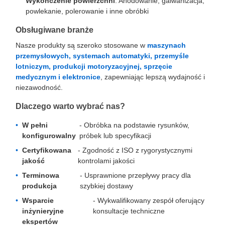
Wykończenie powierzchni
: Anodowanie, galwanizacja,
powlekanie, polerowanie i inne obróbki
Obsługiwane branże
Nasze produkty są szeroko stosowane w
maszynach
przemysłowych, systemach automatyki, przemyśle
lotniczym, produkcji motoryzacyjnej, sprzęcie
medycznym i elektronice
, zapewniając lepszą wydajność i
niezawodność.
Dlaczego warto wybrać nas?
W pełni
- Obróbka na podstawie rysunków,
konfigurowalny
próbek lub specyfikacji
Certyfikowana
- Zgodność z ISO z rygorystycznymi
jakość
kontrolami jakości
Terminowa
- Usprawnione przepływy pracy dla
produkcja
szybkiej dostawy
Wsparcie
- Wykwalifikowany zespół oferujący
inżynieryjne
konsultacje techniczne
ekspertów