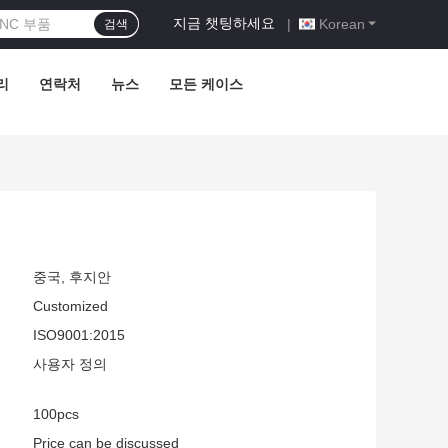
지금 챗팅하세요
|
Korean
검색
리
연락처
뉴스
모든 케이스
중국, 후지안
Customized
ISO9001:2015
사용자 정의
100pcs
Price can be discussed