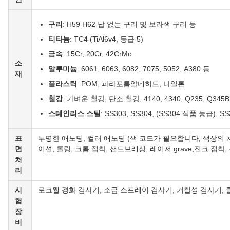
구리
: H59 H62 납 없는 구리 및 보라색 구리 등
티타늄
: TC4 (TiAl6v4, 등급 5)
금속
: 15Cr, 20Cr, 42CrMo
소
알루미늄
: 6061, 6063, 6082, 7075, 5052, A380 등
재
플라스틱
: POM, 파라포름알데히드, 나일론
철강
: 가벼운 철강, 탄소 철강, 4140, 4340, Q235, Q345B,
스테인리스 스틸
: SS303, SS304, (SS304 식품 등급), SS
표
투명한 애노딩, 컬러 애노딩 (색 코드가 필요합니다, 색상의 
면
이션, 롤링, 크롬 접착, 샌드브래싱, 레이저 grave,진크 접착,
처
리
시
로크웰 경화 검사기, 소금 스프레이 검사기, 거칠성 검사기, 클
험
장
비