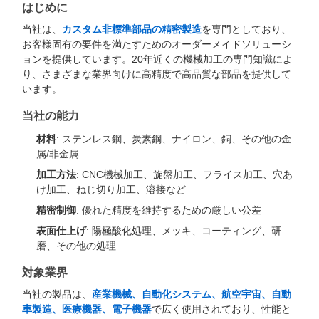
はじめに
当社は、
カスタム非標準部品の精密製造
を専門としており、
お客様固有の要件を満たすためのオーダーメイドソリューシ
ョンを提供しています。20年近くの機械加工の専門知識によ
り、さまざまな業界向けに高精度で高品質な部品を提供して
います。
当社の能力
材料
: ステンレス鋼、炭素鋼、ナイロン、銅、その他の金
属/非金属
加工方法
: CNC機械加工、旋盤加工、フライス加工、穴あ
け加工、ねじ切り加工、溶接など
精密制御
: 優れた精度を維持するための厳しい公差
表面仕上げ
: 陽極酸化処理、メッキ、コーティング、研
磨、その他の処理
対象業界
当社の製品は、
産業機械、自動化システム、航空宇宙、自動
車製造、医療機器、電子機器
で広く使用されており、性能と