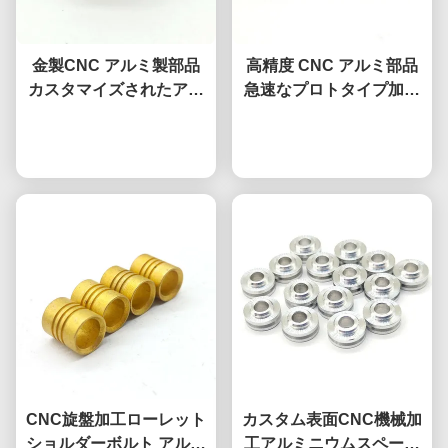
金製CNC アルミ製部品
高精度 CNC アルミ部品
カスタマイズされたアノ
急速なプロトタイプ加工
イド化CNC部品 高精度
カスタマイズされた色
今雑談しなさい
今雑談しなさい
CNC旋盤加工ローレット
カスタム表面CNC機械加
ショルダーボルト アルミ
工アルミニウムスペーサ