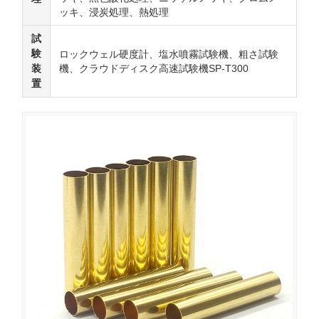
ッキ、浸炭処理、熱処理
試
験
ロックウェル硬度計、塩水噴霧試験機、粗さ試験
装
機、クラウドディスク高速試験機SP-T300
置