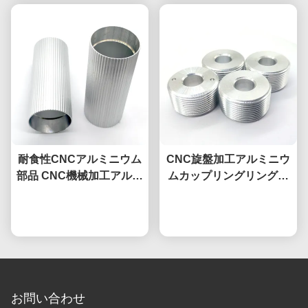
耐食性CNCアルミニウム
CNC旋盤加工アルミニウ
部品 CNC機械加工アルミ
ムカップリングリング、
ニウムローレットシリン
外ねじ、陽極酸化、不動
今雑談しなさい
ダーチューブ
今雑談しなさい
態化、研磨
お問い合わせ