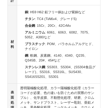
計
銅
: H59 H62 鉛フリー銅および紫銅など
チタン
: TC4 (TiAl6v4、グレード5)
合金鋼
: 15Cr、20Cr、42CrMo
アルミニウム
: 6061、6063、6082、7075、
5052、A380など
材
プラスチック
: POM、パラホルムアルデヒド、
料
ナイロン
鋼
: 軟鋼、炭素鋼、4140、4340、Q235、
Q345B、20#、45#など
ステンレス鋼
: SS303、SS304、(SS304食品グ
レード)、SS316、SS316L、SUS430、
SS416SS201、SS301
透明陽極酸化処理、カラー陽極酸化処理（カラー
表
コードが必要、色の違いを防ぐための実際のサン
面
プル）、化学皮膜、不動態化処理、研磨、クロム
処
メッキ、サンドブラスト、レーザー彫刻、亜鉛メ
ッキ、黒色酸化処理、ニッケルメッキ、クロムメ
理