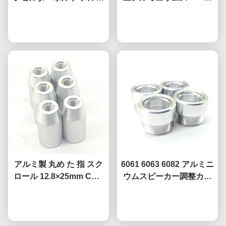
ニウム陽極酸化サムスク
ー 0.01mm アルミニウム
リュー 0.01mm精度
今雑談しなさい
今雑談しなさい
CNC精密部品
アルミ製 丸め た 指 スク
6061 6063 6082 アルミニ
ロール 12.8×25mm CNC
ウムスピーカー調整カラ
精密加工 パーツ カスタム
ー CNC ねじリング 音響
今雑談しなさい
カラー
今雑談しなさい
マウント用