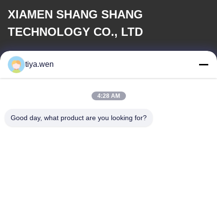
XIAMEN SHANG SHANG
TECHNOLOGY CO., LTD
電子メール
tiya.wen
286533110@qq.com
4:28 AM
住所
Good day, what product are you looking for?
住所
中国,福建省,シアメン市,トンガン地区,中央工業地帯,トンガン公園
179号
テレ
0086-592-7895966-8013