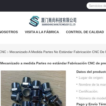
NOSOTROS
VISITA A LA FÁBRICA
CONTROL DE CALIDAD
 CNC
Mecanizado A Medida Partes No Estándar Fabricación CNC De P
Mecanizado a medida Partes no estándar Fabricación CNC de pre
Datos del product
Lugar de origen:
Nombre de la mar
Certificación:
Número de model
Pago y Envío Tér