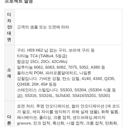
프로젝트 설명
디
자
인/
고객의 샘플 또는 도면에 따라
대
면
구리. H59 H62 납 없는 구리, 보라색 구리 등
티타늄 TC4 (TiAl6v4, 5등급)
합금강 15Cr, 20Cr, 42CrMo)
알루미늄 6061, 6063, 6082, 7075, 5052, A380 등
소
플라스틱 POM, 파라포름알데히드, 나일론
재
강철입니다. 가벼운 강철, 탄소 강철, 4140, 4340, Q235,
Q345B, 20#, 45# 등등
스테인리스 스틸입니다. SS303, SS304, (SS304 식품 등
급), SS316, SS316L, SUS430, SS416SS201, SS301
표면 처리. 투명 안오디제이션, 컬러 안오디제이션 (색 코드
가 필요, 색의 차이를 방지하기 위해 실제 샘플), 화학 필름,
다
패시베이션, 폴리싱, 크롬 접착, 샌드브래싱,레이저
른
gravure, 진크 접착, 흑산화, 니켈 접착, 크롬 접착, 탄화화,