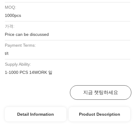
MOQ:
1000pcs
가격:
Price can be discussed
Payment Terms:
t/t
Supply Ability:
1-1000 PCS 14WORK 일
최고 가격 받기
지금 챗팅하세요
Detail Information
Product Description