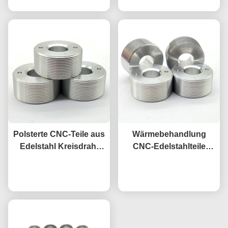
Bearbeitungskomponenten
Head Solid Rivets
Polsterte CNC-Teile aus
Wärmebehandlung
Edelstahl Kreisdraht
CNC-Edelstahlteile
Rollstücke Silber
Poliert SS-Busch Silber
Plaudern Sie Jetzt
Plaudern Sie Jetzt