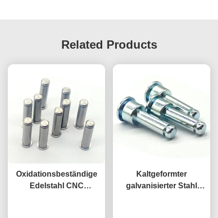
Related Products
Oxidationsbeständige
Kaltgeformter
Edelstahl CNC
galvanisierter Stahl
Präzisionsteile 304 316L
Edelstahl 316 Flat
Kundenspezifische
Plaudern Sie Jetzt
Round Countersunk
Plaudern Sie Jetzt