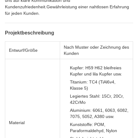
uns auf klare Kommunikation und
Kundenzufriedenheit.Gewährleistung einer nahtlosen Erfahrung
für jeden Kunden.
Projektbeschreibung
Nach Muster oder Zeichnung des
Entwurf/Größe
Kunden
Kupfer: H59 H62 bleifreies
Kupfer und lila Kupfer usw.
Titanium: TC4 (TiAl6v4,
Klasse 5)
Legiertes Stahl: 15Cr, 20Cr,
42CrMo
Aluminium: 6061, 6063, 6082,
7075, 5052, A380 usw.
Material
Kunststoffe: POM,
Paraformaldehyd, Nylon