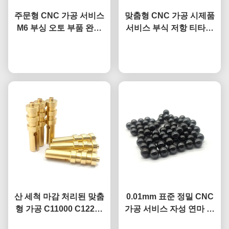
주문형 CNC 가공 서비스
맞춤형 CNC 가공 시제품
M6 부싱 오토 부품 완화
서비스 부식 저항 티타늄
부싱 DIN466
합금 부품
지금 챗팅하세요
지금 챗팅하세요
산 세척 마감 처리된 맞춤
0.01mm 표준 정밀 CNC
형 가공 C11000 C12200
가공 서비스 자성 연마 금
구리 접지 핀
속 볼