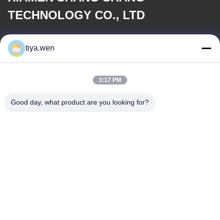
TECHNOLOGY CO., LTD
이메일
tiya.wen
286533110@qq.com
3:17 PM
우리 주소
Good day, what product are you looking for?
주소
중국, 푸젠 지방, 시아멘 시, 퉁안 구, 중앙 산업 구역, 퉁안 공원 179
번지
전화
0086-592-7895966-8013