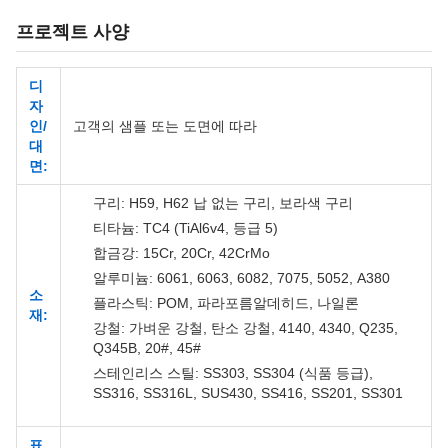
프로젝트 사양
디
자
인/
고객의 샘플 또는 도면에 따라
대
면:
구리: H59, H62 납 없는 구리, 보라색 구리
티타늄: TC4 (TiAl6v4, 등급 5)
합금강: 15Cr, 20Cr, 42CrMo
알루미늄: 6061, 6063, 6082, 7075, 5052, A380
소
플라스틱: POM, 파라포름알데히드, 나일론
재:
강철: 가벼운 강철, 탄소 강철, 4140, 4340, Q235,
Q345B, 20#, 45#
스테인리스 스틸: SS303, SS304 (식품 등급),
SS316, SS316L, SUS430, SS416, SS201, SS301
표