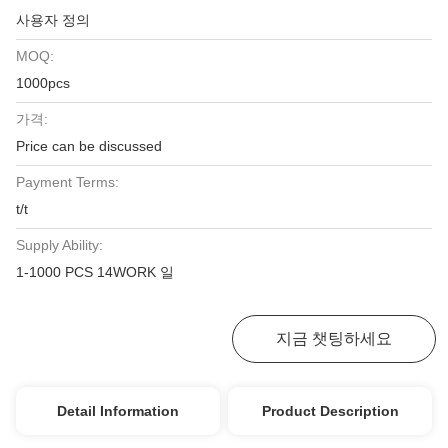
사용자 정의
MOQ:
1000pcs
가격:
Price can be discussed
Payment Terms:
t/t
Supply Ability:
1-1000 PCS 14WORK 일
최고 가격 받기
지금 챗팅하세요
Detail Information
Product Description