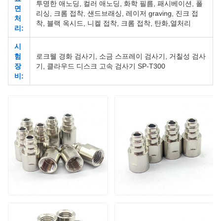
투명한 애노딩, 컬러 애노딩, 화학 필름, 패시베이션, 폴
면
리싱, 크롬 접착, 샌드브래싱, 레이저 graving, 진크 접
처
착, 블랙 옥시드, 니켈 접착, 크롬 접착, 탄화,열처리
리:
시
험
로크웰 경화 검사기, 소금 스프레이 검사기, 거칠성 검사
장
기, 클라우드 디스크 고속 검사기 SP-T300
비: