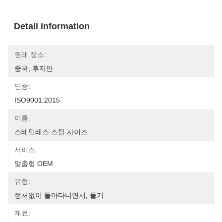
Detail Information
원래 장소:
중국, 후지안
인증:
ISO9001:2015
이름:
스테인레스 스틸 사이즈
서비스:
맞춤형 OEM
유형:
정처없이 돌아다니면서, 돌기
재료: