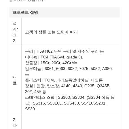
프로젝트 설명
설
계/
고객의 샘플 또는 도면에 따라
크
기
구리 | H59 H62 무연 구리 및 자주색 구리 등
티타늄 | TC4 (TiAl6v4, grade 5).
합금강 | 15Cr, 20Cr, 42CrMo
알루미늄 | 6061, 6063, 6082, 7075, 5052, A380
등
재
플라스틱 | POM, 파라포름알데히드, 나일론
료
강철 | 연강, 탄소강, 4140, 4340, Q235, Q345B,
20#, 45# 등
스테인리스 스틸 | SS303, SS304, (SS304 식품 등
급), SS316, SS316L, SUS430, SS416SS201,
SS301
기
타