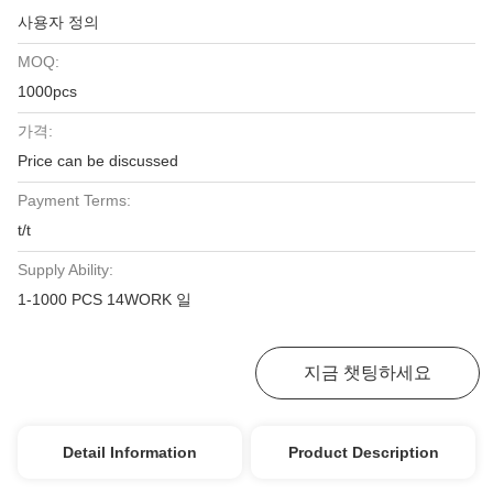
사용자 정의
MOQ:
1000pcs
가격:
Price can be discussed
Payment Terms:
t/t
Supply Ability:
1-1000 PCS 14WORK 일
최고 가격 받기
지금 챗팅하세요
Detail Information
Product Description