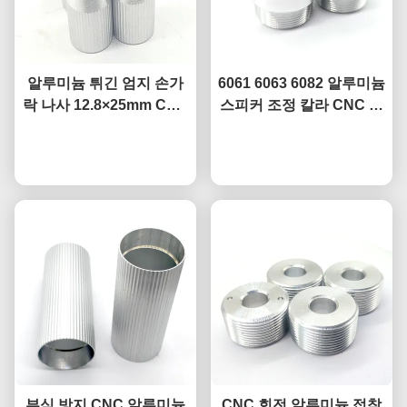
알루미늄 튀긴 엄지 손가
6061 6063 6082 알루미늄
락 나사 12.8×25mm CNC
스피커 조정 칼라 CNC 나
정밀 가공 부품 사용자 지
사산 링 음향 장착용
지금 챗팅하세요
정 색상
지금 챗팅하세요
부식 방지 CNC 알루미늄
CNC 회전 알루미늄 접착